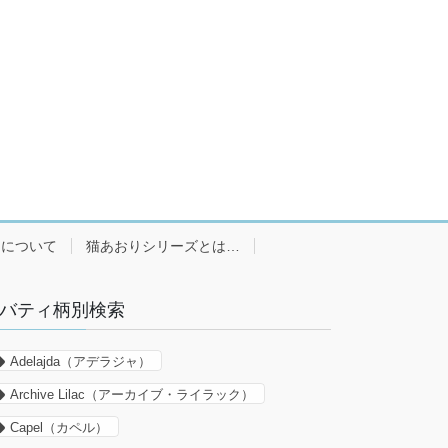
ーについて
猫あおりシリーズとは…
バティ柄別検索
Adelajda（アデラジャ）
Archive Lilac（アーカイブ・ライラック）
Capel（カペル）