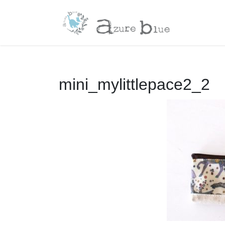
コ
ナ
ン
ビ
テ
ゲ
ン
ー
ツ
シ
へ
ョ
ス
ン
mini_mylittlepace2_2
キ
に
ッ
移
プ
動