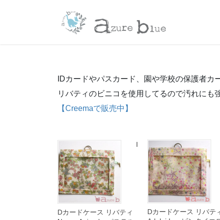
コ
ナ
ン
ビ
テ
ゲ
ン
ー
ツ
シ
へ
ョ
ス
ン
IDカードやパスカード、園や学校の保護者カ
キ
に
リバティのビニコを使用してるので汚れにも
ッ
移
【Creemaで販売中】
プ
動
I
Dカードケース リバテ
Dカードケース リバティ