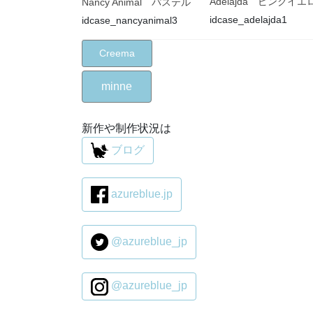
Adelajda ピンクイエ
Nancy Animal パステル
idcase_adelajda1
idcase_nancyanimal3
Creema
minne
新作や制作状況は
ブログ
azureblue.jp
@azureblue_jp
@azureblue_jp