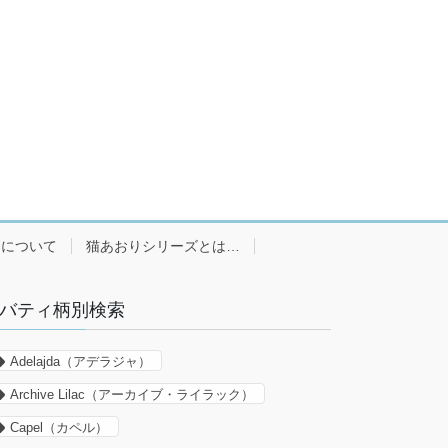
ーについて
猫あおりシリーズとは…
バティ柄別検索
Adelajda（アデラジャ）
Archive Lilac（アーカイブ・ライラック）
Capel（カペル）