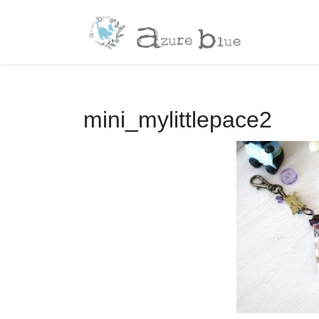
コ
ナ
ン
ビ
テ
ゲ
ン
ー
ツ
シ
へ
ョ
ス
ン
mini_mylittlepace2
キ
に
ッ
移
プ
動