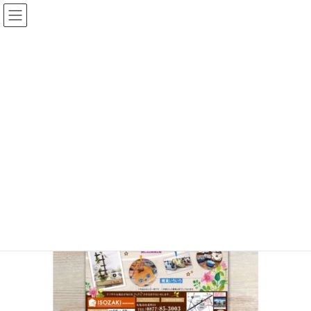
コ
ナ
ン
ビ
テ
ゲ
ン
ー
2a84f979-b602-44e3-8a34-
ツ
シ
へ
ョ
d50f1a2cf2a6
ス
ン
キ
に
ッ
移
プ
動