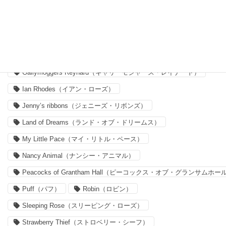
Capel（カペル）
Claireaude（クレア・オード）
Delilah Cavendish（デリラ・キャヴェンディッシュ）
Felicite（フェリシテ）
Forget me nots
Forget me nots（フォーゲット・ミー・ノッツ）
Gallymoggers Reynard（ギャリーモジャース・レイナード）
Ian Rhodes（イアン・ローズ）
Jenny’s ribbons（ジェニーズ・リボンズ）
Land of Dreams（ランド・オブ・ドリームス）
My Little Pace（マイ・リトル・ペース）
Nancy Animal（ナンシー・アニマル）
Peacocks of Grantham Hall（ピーコックス・オブ・グランサムホー
Puff（パフ）
Robin（ロビン）
Sleeping Rose（スリーピング・ローズ）
Strawberry Thief（ストロベリー・シーフ）