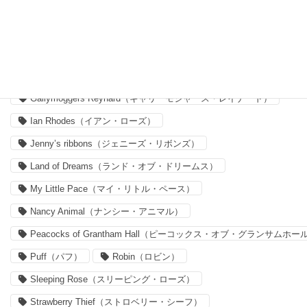
Capel（カペル）
Claireaude（クレア・オード）
Delilah Cavendish（デリラ・キャヴェンディッシュ）
Felicite（フェリシテ）
Forget me nots
Forget me nots（フォーゲット・ミー・ノッツ）
Gallymoggers Reynard（ギャリーモジャース・レイナード）
Ian Rhodes（イアン・ローズ）
Jenny’s ribbons（ジェニーズ・リボンズ）
Land of Dreams（ランド・オブ・ドリームス）
My Little Pace（マイ・リトル・ペース）
Nancy Animal（ナンシー・アニマル）
Peacocks of Grantham Hall（ピーコックス・オブ・グランサムホー
Puff（パフ）
Robin（ロビン）
Sleeping Rose（スリーピング・ローズ）
Strawberry Thief（ストロベリー・シーフ）