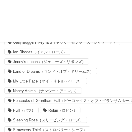
Capel（カペル）
Claireaude（クレア・オード）
Delilah Cavendish（デリラ・キャヴェンディッシュ）
Felicite（フェリシテ）
Forget me nots
Forget me nots（フォーゲット・ミー・ノッツ）
Gallymoggers Reynard（ギャリーモジャース・レイナード）
Ian Rhodes（イアン・ローズ）
Jenny’s ribbons（ジェニーズ・リボンズ）
Land of Dreams（ランド・オブ・ドリームス）
My Little Pace（マイ・リトル・ペース）
Nancy Animal（ナンシー・アニマル）
Peacocks of Grantham Hall（ピーコックス・オブ・グランサムホー
Puff（パフ）
Robin（ロビン）
Sleeping Rose（スリーピング・ローズ）
Strawberry Thief（ストロベリー・シーフ）