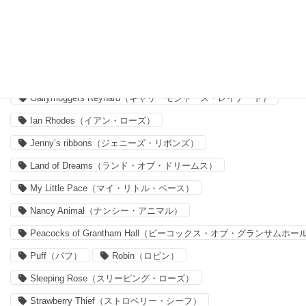
Capel（カペル）
Claireaude（クレア・オード）
Delilah Cavendish（デリラ・キャヴェンディッシュ）
Felicite（フェリシテ）
Forget me nots
Forget me nots（フォーゲット・ミー・ノッツ）
Gallymoggers Reynard（ギャリーモジャース・レイナード）
Ian Rhodes（イアン・ローズ）
Jenny’s ribbons（ジェニーズ・リボンズ）
Land of Dreams（ランド・オブ・ドリームス）
My Little Pace（マイ・リトル・ペース）
Nancy Animal（ナンシー・アニマル）
Peacocks of Grantham Hall（ピーコックス・オブ・グランサムホー
Puff（パフ）
Robin（ロビン）
Sleeping Rose（スリーピング・ローズ）
Strawberry Thief（ストロベリー・シーフ）