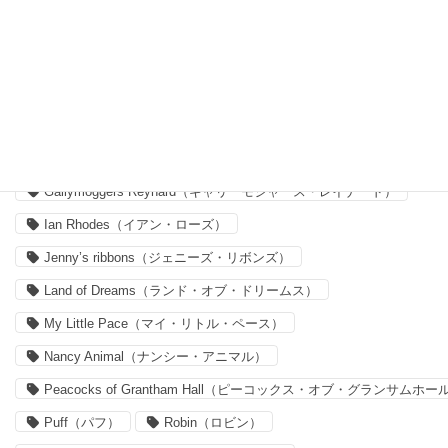
Archive Lilac（アーカイブ・ライラック）
Capel（カペル）
Claireaude（クレア・オード）
Delilah Cavendish（デリラ・キャヴェンディッシュ）
Felicite（フェリシテ）
Forget me nots
Forget me nots（フォーゲット・ミー・ノッツ）
Gallymoggers Reynard（ギャリーモジャース・レイナード）
Ian Rhodes（イアン・ローズ）
Jenny’s ribbons（ジェニーズ・リボンズ）
Land of Dreams（ランド・オブ・ドリームス）
My Little Pace（マイ・リトル・ペース）
Nancy Animal（ナンシー・アニマル）
Peacocks of Grantham Hall（ピーコックス・オブ・グランサムホー
Puff（パフ）
Robin（ロビン）