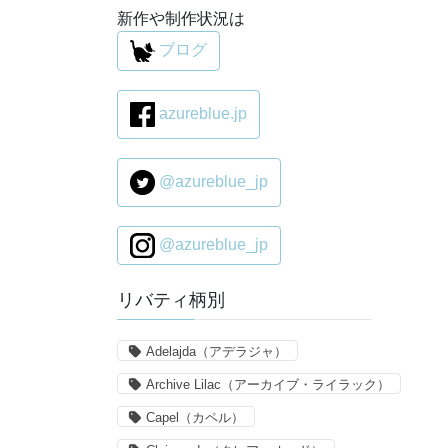
新作や制作状況は
ブログ
azureblue.jp
@azureblue_jp
@azureblue_jp
リバティ柄別
Adelajda（アデラジャ）
Archive Lilac（アーカイブ・ライラック）
Capel（カペル）