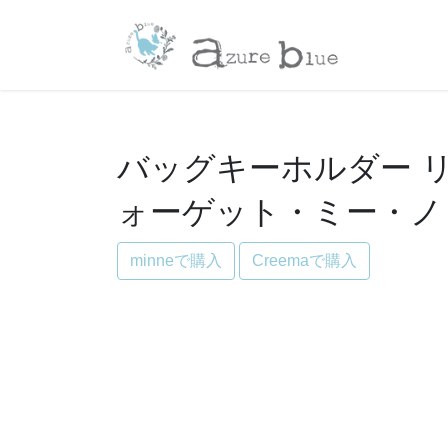
コ
ナ
ン
ビ
テ
ゲ
ン
ー
ツ
シ
へ
ョ
ス
ン
バッグキーホルダー リバティ
キ
に
ォーゲット・ミー・ノ
ッ
移
プ
動
minneで購入
Creemaで購入