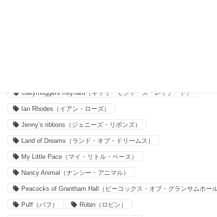
Archive Lilac（アーカイブ・ライラック）
Capel（カペル）
Claireaude（クレア・オード）
Delilah Cavendish（デリラ・キャヴェンディッシュ）
Felicite（フェリシテ）
Forget me nots
Forget me nots（フォーゲット・ミー・ノッツ）
Gallymoggers Reynard（ギャリーモジャース・レイナード）
Ian Rhodes（イアン・ローズ）
Jenny’s ribbons（ジェニーズ・リボンズ）
Land of Dreams（ランド・オブ・ドリームス）
My Little Pace（マイ・リトル・ペース）
Nancy Animal（ナンシー・アニマル）
Peacocks of Grantham Hall（ピーコックス・オブ・グランサムホー
Puff（パフ）
Robin（ロビン）