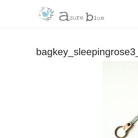
コ
ナ
ン
ビ
テ
ゲ
ン
ー
ツ
シ
へ
ョ
ス
ン
bagkey_sleepingrose3
キ
に
ッ
移
プ
動