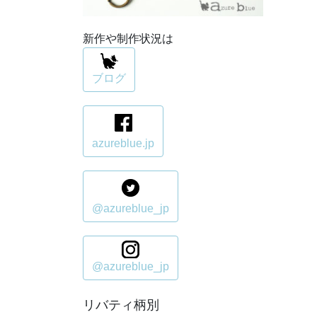
新作や制作状況は
ブログ
azureblue.jp
@azureblue_jp
@azureblue_jp
リバティ柄別