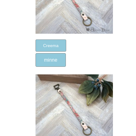
Creema
minne