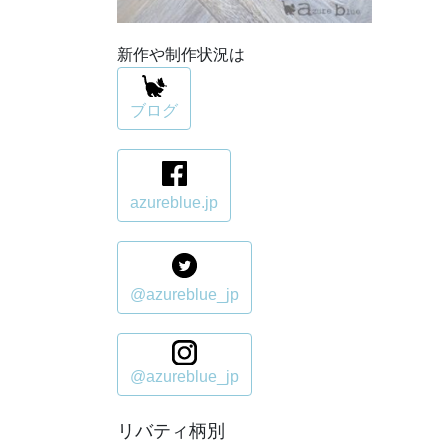
新作や制作状況は
ブログ
azureblue.jp
@azureblue_jp
@azureblue_jp
リバティ柄別