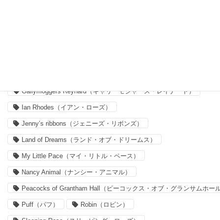
Archive Lilac（アーカイブ・ライラック）
Capel（カペル）
Claireaude（クレア・オード）
Delilah Cavendish（デリラ・キャヴェンディッシュ）
Felicite（フェリシテ）
Forget me nots
Forget me nots（フォーゲット・ミー・ノッツ）
Gallymoggers Reynard（ギャリーモジャース・レイナード）
Ian Rhodes（イアン・ローズ）
Jenny’s ribbons（ジェニーズ・リボンズ）
Land of Dreams（ランド・オブ・ドリームス）
My Little Pace（マイ・リトル・ペース）
Nancy Animal（ナンシー・アニマル）
Peacocks of Grantham Hall（ピーコックス・オブ・グランサムホー
Puff（パフ）
Robin（ロビン）