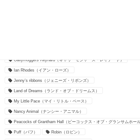
Archive Lilac（アーカイブ・ライラック）
Capel（カペル）
Claireaude（クレア・オード）
Delilah Cavendish（デリラ・キャヴェンディッシュ）
Felicite（フェリシテ）
Forget me nots
Forget me nots（フォーゲット・ミー・ノッツ）
Gallymoggers Reynard（ギャリーモジャース・レイナード）
Ian Rhodes（イアン・ローズ）
Jenny’s ribbons（ジェニーズ・リボンズ）
Land of Dreams（ランド・オブ・ドリームス）
My Little Pace（マイ・リトル・ペース）
Nancy Animal（ナンシー・アニマル）
Peacocks of Grantham Hall（ピーコックス・オブ・グランサムホー
Puff（パフ）
Robin（ロビン）