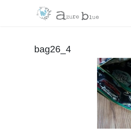
コ
ナ
ン
ビ
テ
ゲ
ン
ー
ツ
シ
へ
ョ
ス
ン
bag26_4
キ
に
ッ
移
プ
動