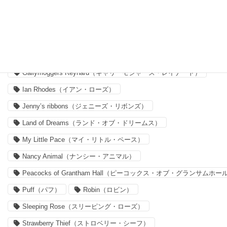
Capel（カペル）
Claireaude（クレア・オード）
Delilah Cavendish（デリラ・キャヴェンディッシュ）
Felicite（フェリシテ）
Forget me nots
Forget me nots（フォーゲット・ミー・ノッツ）
Gallymoggers Reynard（ギャリーモジャース・レイナード）
Ian Rhodes（イアン・ローズ）
Jenny’s ribbons（ジェニーズ・リボンズ）
Land of Dreams（ランド・オブ・ドリームス）
My Little Pace（マイ・リトル・ペース）
Nancy Animal（ナンシー・アニマル）
Peacocks of Grantham Hall（ピーコックス・オブ・グランサムホー
Puff（パフ）
Robin（ロビン）
Sleeping Rose（スリーピング・ローズ）
Strawberry Thief（ストロベリー・シーフ）